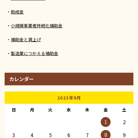
助成金
小規模事業者持続化補助金
補助金と賃上げ
製造業につかえる補助金
カレンダー
2023年9月
日
月
火
水
木
金
土
1
2
8
3
4
5
6
7
9