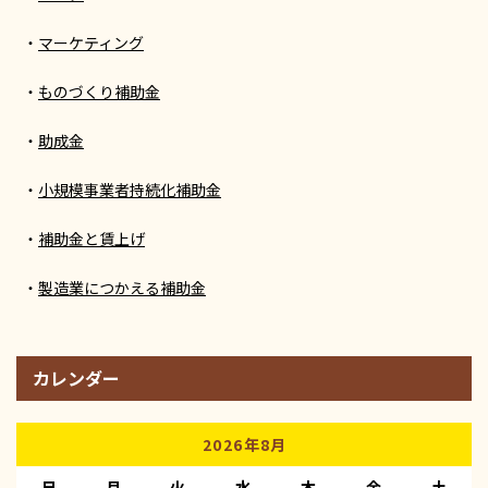
マーケティング
ものづくり補助金
助成金
小規模事業者持続化補助金
補助金と賃上げ
製造業につかえる補助金
カレンダー
2026年8月
日
月
火
水
木
金
土