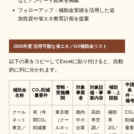
などアンケート結果を掲載
フォローアップ：補助金実績を活用した追
加投資や省エネ教育計画を提案
2025年度 活用可能な省エネ／GX補助金リスト
以下の表をコピーしてExcelに貼り付けると、自動
的に列に分かれます。
申
管轄・
対象
対象設
補助
補助金
CO₂削減
条
実施機
事業
備・事
率・上
名称
量要件
件
関
者
業内容
限額
備
クール
有（年
東京都
都内
高効
補助
CO₂
ネット
間CO₂
（クー
中小
率空
率
削減
東京／
削減量
ルネッ
企業
調／
2/3／
量要