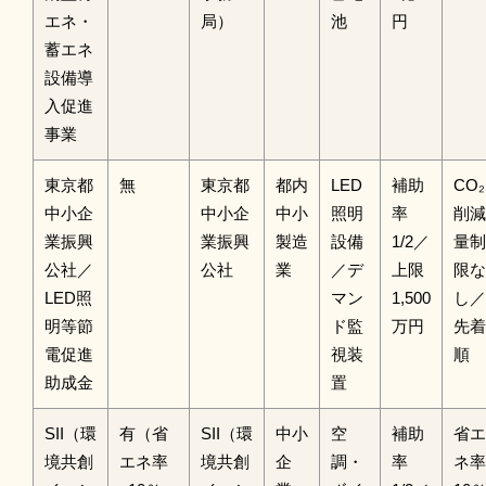
エネ・
局）
池
円
蓄エネ
設備導
入促進
事業
東京都
無
東京都
都内
LED
補助
CO₂
中小企
中小企
中小
照明
率
削減
業振興
業振興
製造
設備
1/2／
量制
公社／
公社
業
／デ
上限
限な
LED照
マン
1,500
し／
明等節
ド監
万円
先着
電促進
視装
順
助成金
置
SII（環
有（省
SII（環
中小
空
補助
省エ
境共創
エネ率
境共創
企
調・
率
ネ率