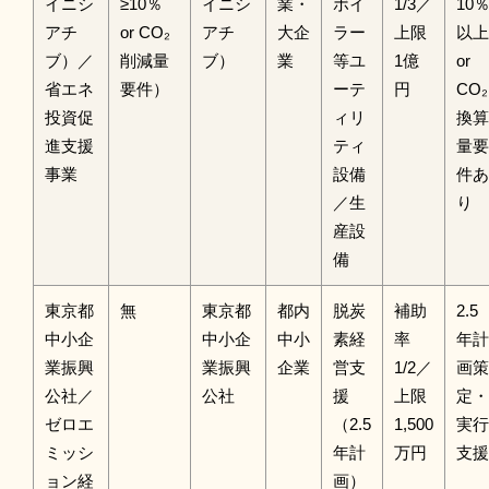
イニシ
≥10％
イニシ
業・
ボイ
1/3／
10
アチ
or CO₂
アチ
大企
ラー
上限
以上
ブ）／
削減量
ブ）
業
等ユ
1億
or
省エネ
要件）
ーテ
円
CO₂
投資促
ィリ
換算
進支援
ティ
量要
事業
設備
件あ
／生
り
産設
備
東京都
無
東京都
都内
脱炭
補助
2.5
中小企
中小企
中小
素経
率
年計
業振興
業振興
企業
営支
1/2／
画策
公社／
公社
援
上限
定・
ゼロエ
（2.5
1,500
実行
ミッシ
年計
万円
支援
ョン経
画）