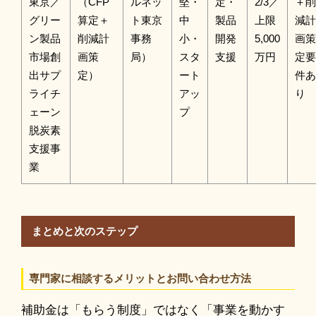
東京／
（CFP
ルネッ
堅・
定・
2/3／
＋削
グリー
算定＋
ト東京
中
製品
上限
減計
ン製品
削減計
事務
小・
開発
5,000
画策
市場創
画策
局）
スタ
支援
万円
定要
出サプ
定）
ート
件あ
ライチ
アッ
り
ェーン
プ
脱炭素
支援事
業
まとめと次のステップ
専門家に相談するメリットとお問い合わせ方法
補助金は「もらう制度」ではなく「事業を動かす