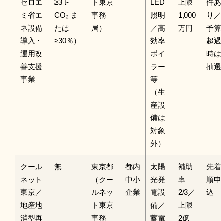
ゼロエ
≥3 t-
ト東京
LED
上限
件あ
ミ省エ
CO₂ ま
事務
照明
1,000
り／
ネ設備
たは
局）
／高
万円
予算
導入・
≥30％）
効率
超過
運用改
ボイ
時は
善支援
ラー
抽選
事業
等
（生
産設
備は
対象
外）
クール
無
東京都
都内
太陽
補助
先着
ネット
（クー
中小
光発
率
順申
東京／
ルネッ
企業
電設
2/3／
込
地産地
ト東京
備／
上限
消型再
事務
蓄電
2億