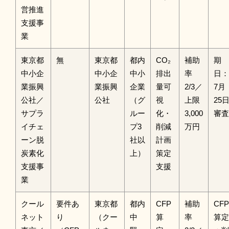
営推進
支援事
業
東京都
無
東京都
都内
CO₂
補助
期
中小企
中小企
中小
排出
率
日：
業振興
業振興
企業
量可
2/3／
7月
公社／
公社
（グ
視
上限
25
サプラ
ルー
化・
3,000
審査
イチェ
プ3
削減
万円
ーン脱
社以
計画
炭素化
上）
策定
支援事
支援
業
クール
要件あ
東京都
都内
CFP
補助
CFP
ネット
り
（クー
中
算
率
算定