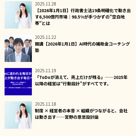
2025.11.28
【2026年1月1日】行政書士法19条明確化で動き出
す6,500億円市場｜98.5%が手つかずの"空白地
帯"とは
2025.11.22
開講【2026年1月1日】AI時代の補助金コーチング
塾
2025.11.19
「ToDoが消えて、売上だけが残る」──2025年
以降の経営は“行動設計”がすべてです。
2025.11.18
制度 × 経営者の本音 × 組織がつながると、会社
は動き出す──宮野の意思設計論