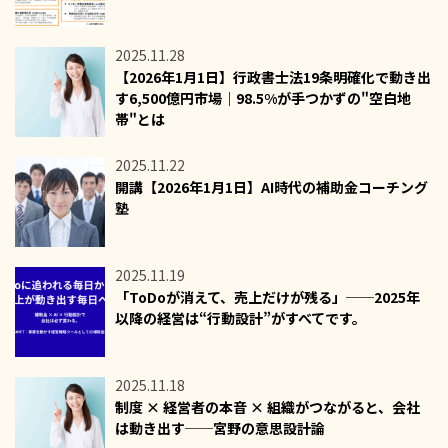
2025.11.28
【2026年1月1日】行政書士法19条明確化で動き出
す6,500億円市場｜98.5%が手つかずの"空白地
帯"とは
2025.11.22
開講【2026年1月1日】AI時代の補助金コーチング
塾
2025.11.19
「ToDoが消えて、売上だけが残る」──2025年
以降の経営は“行動設計”がすべてです。
2025.11.18
制度 × 経営者の本音 × 組織がつながると、会社
は動き出す──宮野の意思設計論