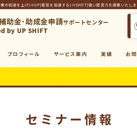
事業の初速を上げ(⇒UP)経営を加速する(⇒SHIFT)強い経営力を提案いたし
補助金･助成金申請
サポートセンター
フト合同会社
d by UP SHIFT
プロフィール
サービス案内
実績
お
サービス一覧
補助金
コンサルティング
販売促進
コンサルティング
動画
マーケティング
セミナー情報
動画制作