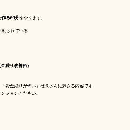
作る60分
をやります。
活動されている
く資金繰り改善術』
」「資金繰りが怖い」社長さんに刺さる内容です。
メンションください。