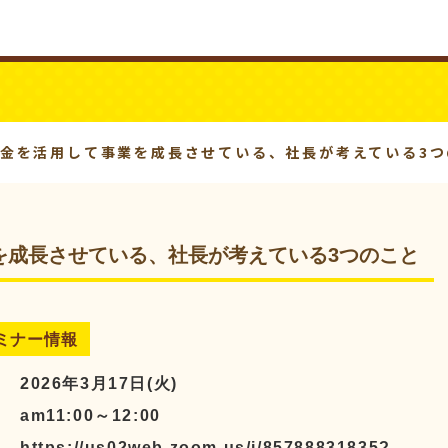
ビジネスYouTube
パワーシニア
0｜補助金を活用して事業を成長させている、社長が考えている3
て事業を成長させている、社長が考えている3つのこと
ミナー情報
付
2026年3月17日(火)
間
am11:00～12:00
場
https://us02web.zoom.us/j/85788831835?