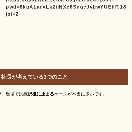
pwd=8kuALarVLk2iiNXe6SngcJvbwYUEhP.1&
jst=2
社長が考えている3つのこと
が、現場では
採択後に止まる
ケースが本当に多いです。