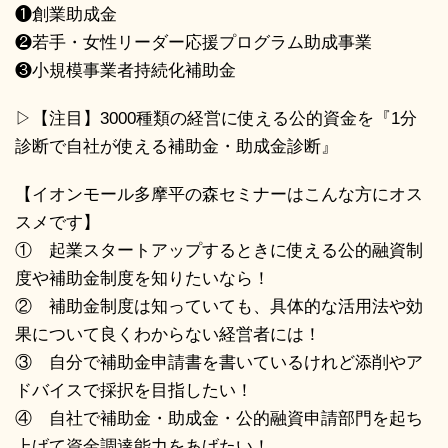
❶創業助成金
❷若手・女性リーダー応援プログラム助成事業
❸小規模事業者持続化補助金
▷【注目】3000種類の経営に使える公的資金を『1分
診断で自社が使える補助金・助成金診断』
【イオンモール多摩平の森セミナーはこんな方にオス
スメです】
① 起業スタートアップするときに使える公的融資制
度や補助金制度を知りたいなら！
② 補助金制度は知っていても、具体的な活用法や効
果について良くわからない経営者には！
③ 自分で補助金申請書を書いているけれど添削やア
ドバイスで採択を目指したい！
④ 自社で補助金・助成金・公的融資申請部門を起ち
上げて資金調達能力をあげたい！