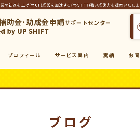
事業の初速を上げ(⇒UP)経営を加速する(⇒SHIFT)強い経営力を提案いたし
補助金･助成金申請
サポートセンター
フト合同会社
d by UP SHIFT
プロフィール
サービス案内
実績
お
サービス一覧
補助金
コンサルティング
販売促進
コンサルティング
動画
マーケティング
ブログ
動画制作