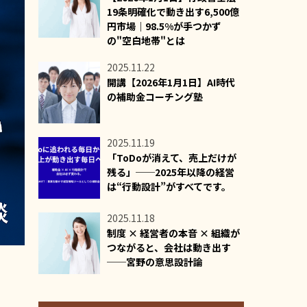
19条明確化で動き出す6,500億
円市場｜98.5%が手つかず
の"空白地帯"とは
2025.11.22
開講【2026年1月1日】AI時代
の補助金コーチング塾
2025.11.19
「ToDoが消えて、売上だけが
残る」──2025年以降の経営
は“行動設計”がすべてです。
2025.11.18
制度 × 経営者の本音 × 組織が
つながると、会社は動き出す
──宮野の意思設計論