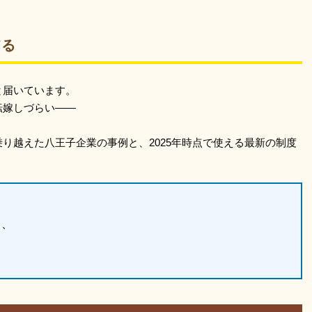
てる
」
と届いています。
転嫁しづらい——
り越えた八王子企業の事例と、2025年時点で使える最新の制度
ら、