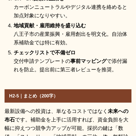
カーボンニュートラルやデジタル連携を絡めると
加点対象になりやすい。
地域貢献・雇用維持を盛り込む
八王子市の産業振興・雇用創出を明文化。自治体
系補助金では特に有効。
チェックリストで不備ゼロ
交付申請テンプレートの
事前マッピング
で添付漏
れを防止。提出前に第三者レビューを推奨。
H2-5｜まとめ（200字）
最新設備への投資は、単なるコストではなく
未来への
布石
です。補助金を上手に活用すれば、資金負担を大
幅に抑えつつ競争力アップが可能。採択の鍵は「数