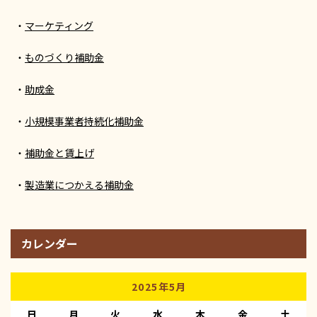
マーケティング
ものづくり補助金
助成金
小規模事業者持続化補助金
補助金と賃上げ
製造業につかえる補助金
カレンダー
2025年5月
日
月
火
水
木
金
土