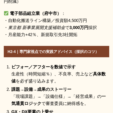
円削減）
電子部品組立業（府中市）
：
・自動化搬送ライン構築／投資額4,500万円
・
東京都 新事業展開支援補助金
で
3,000万円
採択
・月産能力+42％、新規取引先3社開拓
H2-4｜専門家視点での実践アドバイス（採択のコツ）
ビフォー／アフターを数値で示す
生産性（時間短縮％）、不良率、売上など
具体数
値
を必ず盛り込みます。
課題→設備→成果のストーリー
「現場課題」→「設備仕様」→「経営成果」の
一
気通貫ロジック
で審査委員に納得感を。
GX・DX要素の上乗せ