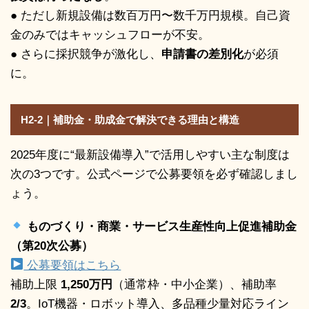
● ただし新規設備は数百万円〜数千万円規模。自己資
金のみではキャッシュフローが不安。
● さらに採択競争が激化し、
申請書の差別化
が必須
に。
H2-2｜補助金・助成金で解決できる理由と構造
2025年度に“最新設備導入”で活用しやすい主な制度は
次の3つです。公式ページで公募要領を必ず確認しまし
ょう。
ものづくり・商業・サービス生産性向上促進補助金
（第20次公募）
公募要領はこちら
補助上限
1,250万円
（通常枠・中小企業）、補助率
2/3
。IoT機器・ロボット導入、多品種少量対応ライン