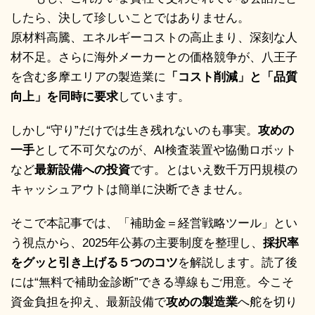
したら、決して珍しいことではありません。
原材料高騰、エネルギーコストの高止まり、深刻な人
材不足。さらに海外メーカーとの価格競争が、八王子
を含む多摩エリアの製造業に
「コスト削減」と「品質
向上」を同時に要求
しています。
しかし“守り”だけでは生き残れないのも事実。
攻めの
一手
として不可欠なのが、AI検査装置や協働ロボット
など
最新設備への投資
です。とはいえ数千万円規模の
キャッシュアウトは簡単に決断できません。
そこで本記事では、
「補助金＝経営戦略ツール」
とい
う視点から、2025年公募の主要制度を整理し、
採択率
をグッと引き上げる５つのコツ
を解説します。読了後
には“無料で補助金診断”できる導線もご用意。今こそ
資金負担を抑え、最新設備で
攻めの製造業
へ舵を切り