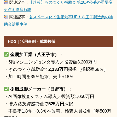
関連記事：
【速報】ものづくり補助金 第20次公募の重要変
更点を徹底解説
関連記事：
省スペース化で生産効率UP！八王子製造業の補
助金活用事例
H2-3｜活用事例・成果数値
金属加工業（八王子市）
：
・5軸マシニングセンタ導入／投資額3,200万円
・
ものづくり補助金
で
2,133万円
採択（採択率68％）
・加工時間を35％短縮、売上+18％
樹脂成形メーカー（日野市）
：
・AI画像検査システム導入／投資額1,050万円
・
省力化投資補助金
で
525万円
採択
・不良率1.8％→0.3％へ改善、検査人員-2名（年500万