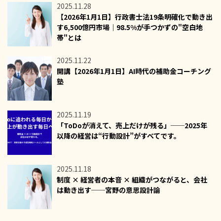
2025.11.28
【2026年1月1日】行政書士法19条明確化で動き出
す6,500億円市場｜98.5%が手つかずの"空白地
帯"とは
2025.11.22
開講【2026年1月1日】AI時代の補助金コーチング
塾
2025.11.19
「ToDoが消えて、売上だけが残る」──2025年
以降の経営は“行動設計”がすべてです。
2025.11.18
制度 × 経営者の本音 × 組織がつながると、会社
は動き出す──宮野の意思設計論