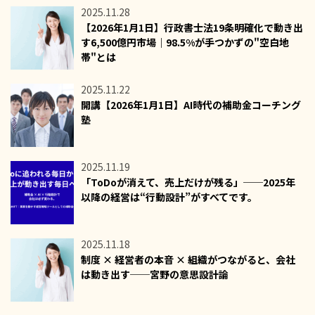
2025.11.28
【2026年1月1日】行政書士法19条明確化で動き出
す6,500億円市場｜98.5%が手つかずの"空白地
帯"とは
2025.11.22
開講【2026年1月1日】AI時代の補助金コーチング
塾
2025.11.19
「ToDoが消えて、売上だけが残る」──2025年
以降の経営は“行動設計”がすべてです。
2025.11.18
制度 × 経営者の本音 × 組織がつながると、会社
は動き出す──宮野の意思設計論