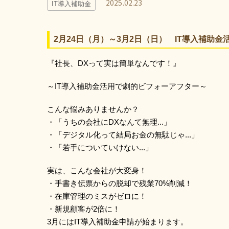
2025.02.23
IT導入補助金
2月24日（月）～3月2日（日） IT導入補助
『社長、DXって実は簡単なんです！』
～IT導入補助金活用で劇的ビフォーアフター～
こんな悩みありませんか？
・「うちの会社にDXなんて無理...」
・「デジタル化って結局お金の無駄じゃ...」
・「若手についていけない...」
実は、こんな会社が大変身！
・手書き伝票からの脱却で残業70%削減！
・在庫管理のミスがゼロに！
・新規顧客が2倍に！
3月にはIT導入補助金申請が始まります。