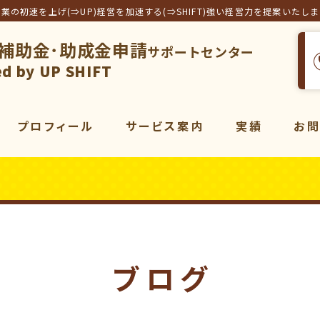
事業の初速を上げ(⇒UP)経営を加速する(⇒SHIFT)強い経営力を提案いたし
補助金･助成金申請
サポートセンター
フト合同会社
d by UP SHIFT
プロフィール
サービス案内
実績
お
サービス一覧
補助金
コンサルティング
販売促進
コンサルティング
動画
マーケティング
ブログ
動画制作