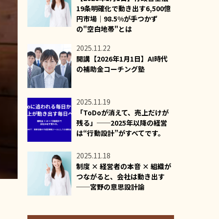
19条明確化で動き出す6,500億
円市場｜98.5%が手つかず
の"空白地帯"とは
2025.11.22
開講【2026年1月1日】AI時代
の補助金コーチング塾
2025.11.19
「ToDoが消えて、売上だけが
残る」──2025年以降の経営
は“行動設計”がすべてです。
2025.11.18
制度 × 経営者の本音 × 組織が
つながると、会社は動き出す
──宮野の意思設計論