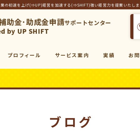
事業の初速を上げ(⇒UP)経営を加速する(⇒SHIFT)強い経営力を提案いたし
補助金･助成金申請
サポートセンター
フト合同会社
d by UP SHIFT
プロフィール
サービス案内
実績
お
サービス一覧
補助金
コンサルティング
販売促進
コンサルティング
動画
マーケティング
ブログ
動画制作