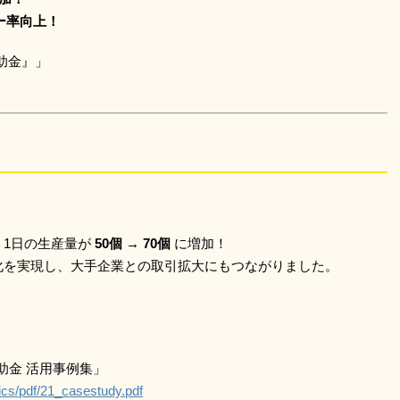
ター率向上！
助金』」
、1日の生産量が
50個 → 70個
に増加！
化を実現し、大手企業との取引拡大にもつながりました。
助金 活用事例集」
ics/pdf/21_casestudy.pdf