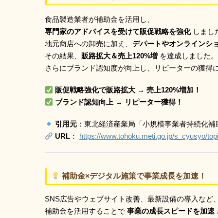
食品製造業者が補助金を活用し、
専門家のアドバイスを受けて販促戦略を強化
しまし
地元商店への卸売に加え、
デパートやオンラインシ
その結果、
販路拡大＆売上120%増
を達成しました。
さらにブランド認知度が向上し、リピーターの獲得
販促戦略強化で販路拡大 → 売上120%増加！
ブランド認知向上 → リピーター獲得！
引用元
：東北経済産業局「小規模事業者持続化補
URL
：
https://www.tohoku.meti.go.jp/s_cyusyo/top
補助金×デジタル施策で事業成長を加速！
SNS広告やウェブサイト改善、最新設備の導入など
補助金を活用することで
事業の成長スピードを加速