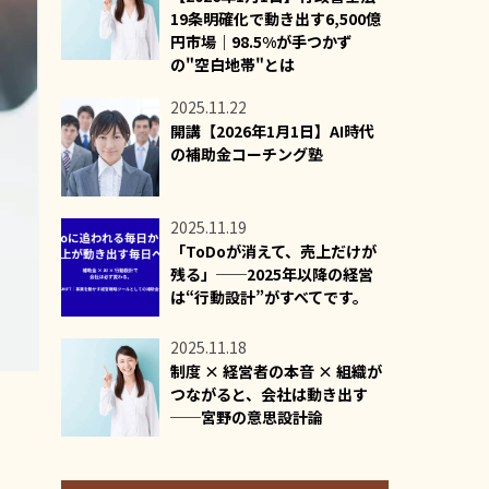
19条明確化で動き出す6,500億
円市場｜98.5%が手つかず
の"空白地帯"とは
2025.11.22
開講【2026年1月1日】AI時代
の補助金コーチング塾
2025.11.19
「ToDoが消えて、売上だけが
残る」──2025年以降の経営
は“行動設計”がすべてです。
2025.11.18
制度 × 経営者の本音 × 組織が
つながると、会社は動き出す
──宮野の意思設計論