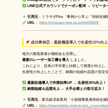
LINE公式アカウントでクーポン配布 → リピー
引用元
：ミラサポPlus「事例から学ぶ『持続化補
URL
：
https://mirasapo-plus.go.jp/hint/20509/
成功事例②：最新機器導入で生産性30%向上
地方の製造業者が補助金を活用し、
最新のレーザー加工機を導入
しました。
これにより、従来の手作業と比較して精度が向上し
生産性が向上したことで、納期の短縮や品質の安定
最新設備導入で作業効率UP → 生産性30%向上！
納期短縮＆品質向上 → 大手企業との取引拡大！
引用元
：東北経済産業局「小規模事業者持続化補
URL
：
https://www.tohoku.meti.go.jp/s_cyusyo/top