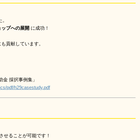
た。
ョップへの展開
に成功！
にも貢献しています。
助金 採択事例集」
ics/pdf/h29casestudy.pdf
、
させることが可能です！