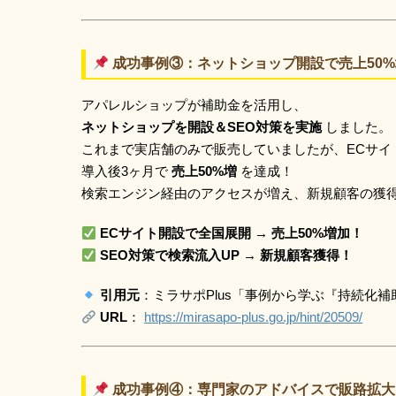
成功事例③：ネットショップ開設で売上50
アパレルショップが補助金を活用し、
ネットショップを開設＆SEO対策を実施
しました。
これまで実店舗のみで販売していましたが、ECサ
導入後3ヶ月で
売上50%増
を達成！
検索エンジン経由のアクセスが増え、新規顧客の獲
ECサイト開設で全国展開 → 売上50%増加！
SEO対策で検索流入UP → 新規顧客獲得！
引用元
：ミラサポPlus「事例から学ぶ『持続化補
URL
：
https://mirasapo-plus.go.jp/hint/20509/
成功事例④：専門家のアドバイスで販路拡大＆