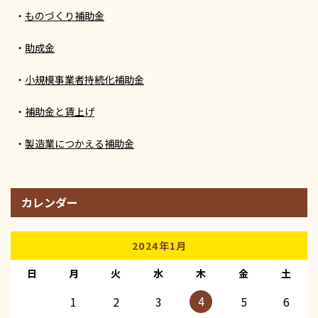
ものづくり補助金
助成金
小規模事業者持続化補助金
補助金と賃上げ
製造業につかえる補助金
カレンダー
2024年1月
日
月
火
水
木
金
土
4
1
2
3
5
6