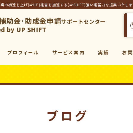
事業の初速を上げ(⇒UP)経営を加速する(⇒SHIFT)強い経営力を提案いたし
補助金･助成金申請
サポートセンター
フト合同会社
d by UP SHIFT
プロフィール
サービス案内
実績
お
サービス一覧
補助金
コンサルティング
販売促進
コンサルティング
動画
マーケティング
ブログ
動画制作