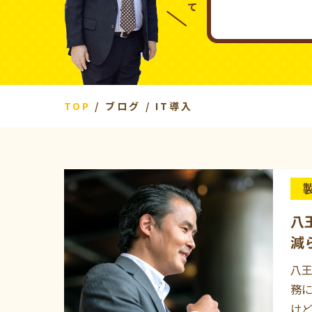
TOP
ブログ
IT導入
八
減
八王
務
けど