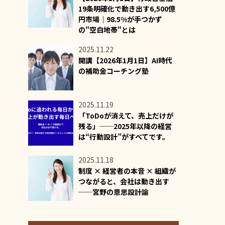
19条明確化で動き出す6,500億
円市場｜98.5%が手つかず
の"空白地帯"とは
2025.11.22
開講【2026年1月1日】AI時代
の補助金コーチング塾
2025.11.19
「ToDoが消えて、売上だけが
残る」──2025年以降の経営
は“行動設計”がすべてです。
2025.11.18
制度 × 経営者の本音 × 組織が
つながると、会社は動き出す
──宮野の意思設計論