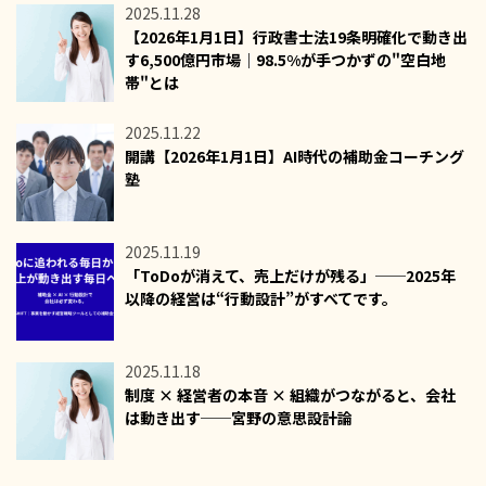
2025.11.28
【2026年1月1日】行政書士法19条明確化で動き出
す6,500億円市場｜98.5%が手つかずの"空白地
帯"とは
2025.11.22
開講【2026年1月1日】AI時代の補助金コーチング
塾
2025.11.19
「ToDoが消えて、売上だけが残る」──2025年
以降の経営は“行動設計”がすべてです。
2025.11.18
制度 × 経営者の本音 × 組織がつながると、会社
は動き出す──宮野の意思設計論