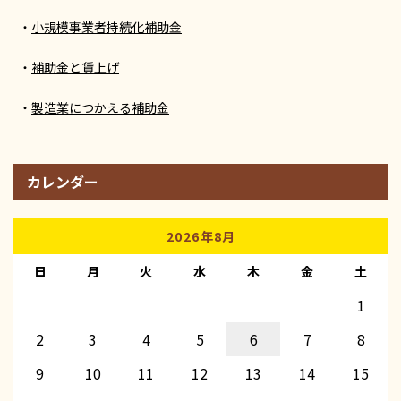
小規模事業者持続化補助金
補助金と賃上げ
製造業につかえる補助金
カレンダー
2026年8月
日
月
火
水
木
金
土
1
2
3
4
5
6
7
8
9
10
11
12
13
14
15