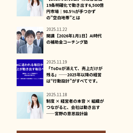
19条明確化で動き出す6,500億
円市場｜98.5%が手つかず
の"空白地帯"とは
2025.11.22
開講【2026年1月1日】AI時代
の補助金コーチング塾
2025.11.19
「ToDoが消えて、売上だけが
残る」──2025年以降の経営
は“行動設計”がすべてです。
2025.11.18
制度 × 経営者の本音 × 組織が
つながると、会社は動き出す
──宮野の意思設計論