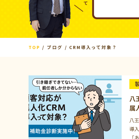
TOP
ブログ
CRM導入って対象？
八
属
八王
導入
「