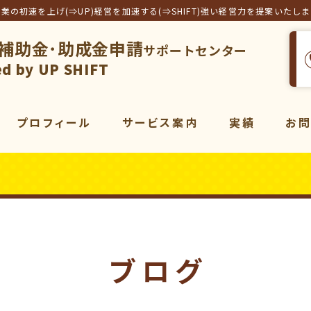
事業の初速を上げ(⇒UP)経営を加速する(⇒SHIFT)強い経営力を提案いたし
補助金･助成金申請
サポートセンター
フト合同会社
d by UP SHIFT
プロフィール
サービス案内
実績
お
サービス一覧
補助金
コンサルティング
販売促進
コンサルティング
動画
マーケティング
ブログ
動画制作