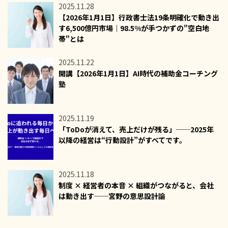
2025.11.28
【2026年1月1日】行政書士法19条明確化で動き出
す6,500億円市場｜98.5%が手つかずの"空白地
帯"とは
2025.11.22
開講【2026年1月1日】AI時代の補助金コーチング
塾
2025.11.19
「ToDoが消えて、売上だけが残る」──2025年
以降の経営は“行動設計”がすべてです。
2025.11.18
制度 × 経営者の本音 × 組織がつながると、会社
は動き出す──宮野の意思設計論