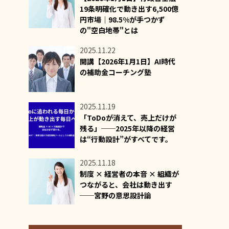
19条明確化で動き出す6,500億
円市場｜98.5%が手つかず
の"空白地帯"とは
2025.11.22
開講【2026年1月1日】AI時代
の補助金コーチング塾
2025.11.19
「ToDoが消えて、売上だけが
残る」──2025年以降の経営
は“行動設計”がすべてです。
2025.11.18
制度 × 経営者の本音 × 組織が
つながると、会社は動き出す
──宮野の意思設計論