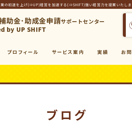
事業の初速を上げ(⇒UP)経営を加速する(⇒SHIFT)強い経営力を提案いたし
補助金･助成金申請
サポートセンター
フト合同会社
d by UP SHIFT
プロフィール
サービス案内
実績
お
サービス一覧
補助金
コンサルティング
販売促進
コンサルティング
動画
マーケティング
ブログ
動画制作