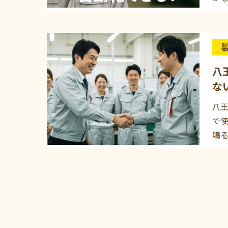
八
な
八王
で使
鳴る