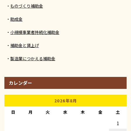
ものづくり補助金
助成金
小規模事業者持続化補助金
補助金と賃上げ
製造業につかえる補助金
カレンダー
2026年8月
日
月
火
水
木
金
土
1