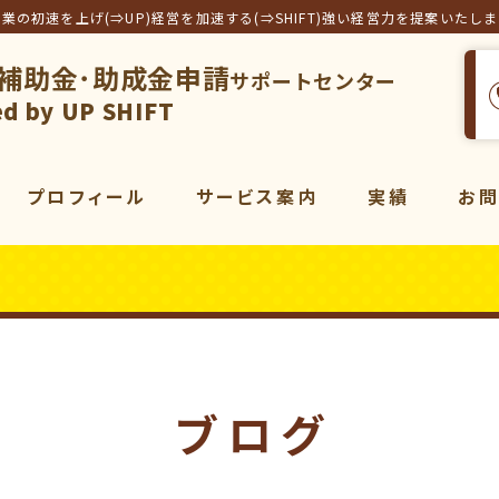
事業の初速を上げ(⇒UP)経営を加速する(⇒SHIFT)強い経営力を提案いたし
補助金･助成金申請
サポートセンター
フト合同会社
d by UP SHIFT
プロフィール
サービス案内
実績
お
サービス一覧
補助金
コンサルティング
販売促進
コンサルティング
動画
マーケティング
ブログ
動画制作