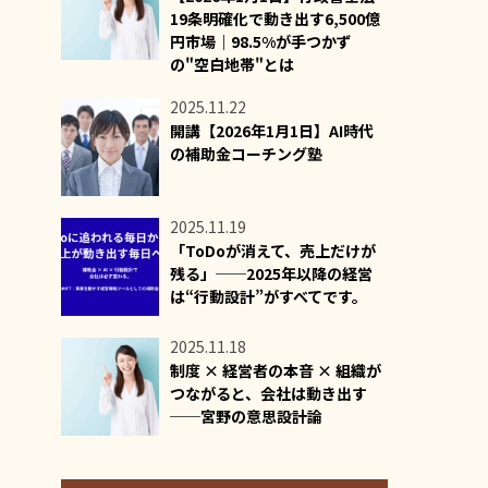
19条明確化で動き出す6,500億
円市場｜98.5%が手つかず
の"空白地帯"とは
2025.11.22
開講【2026年1月1日】AI時代
の補助金コーチング塾
2025.11.19
「ToDoが消えて、売上だけが
残る」──2025年以降の経営
は“行動設計”がすべてです。
2025.11.18
制度 × 経営者の本音 × 組織が
つながると、会社は動き出す
──宮野の意思設計論