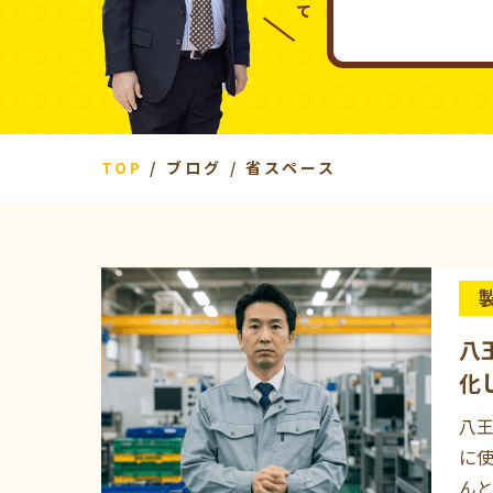
TOP
ブログ
省スペース
八
化
八王
に
ん