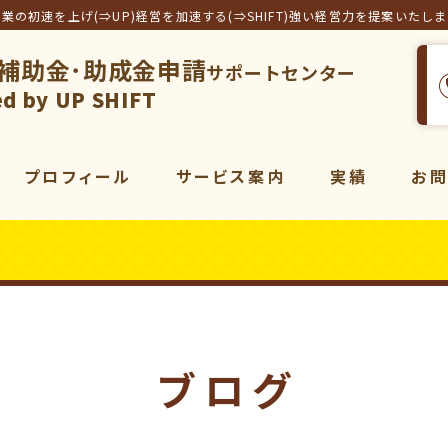
事業の初速を上げ(⇒UP)経営を加速する(⇒SHIFT)強い経営力を提案いたし
補助金･助成金申請
サポートセンター
フト合同会社
d by UP SHIFT
プロフィール
サービス案内
実績
お
サービス一覧
補助金
コンサルティング
販売促進
コンサルティング
動画
マーケティング
ブログ
動画制作