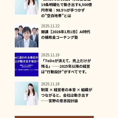
19条明確化で動き出す6,500億
円市場｜98.5%が手つかず
の"空白地帯"とは
2025.11.22
開講【2026年1月1日】AI時代
の補助金コーチング塾
2025.11.19
「ToDoが消えて、売上だけが
残る」──2025年以降の経営
は“行動設計”がすべてです。
2025.11.18
制度 × 経営者の本音 × 組織が
つながると、会社は動き出す
──宮野の意思設計論