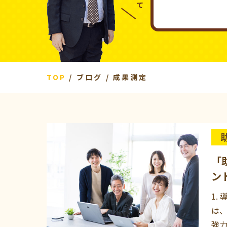
TOP
ブログ
成果測定
「
ン
1.
は
強