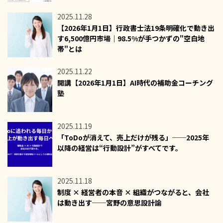
2025.11.28
【2026年1月1日】行政書士法19条明確化で動き出
す6,500億円市場｜98.5%が手つかずの"空白地
帯"とは
2025.11.22
開講【2026年1月1日】AI時代の補助金コーチング
塾
2025.11.19
「ToDoが消えて、売上だけが残る」──2025年
以降の経営は“行動設計”がすべてです。
2025.11.18
制度 × 経営者の本音 × 組織がつながると、会社
は動き出す──宮野の意思設計論