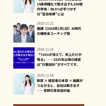
19条明確化で動き出す6,500億
円市場｜98.5%が手つかず
の"空白地帯"とは
2025.11.22
開講【2026年1月1日】AI時代
の補助金コーチング塾
2025.11.19
「ToDoが消えて、売上だけが
残る」──2025年以降の経営
は“行動設計”がすべてです。
2025.11.18
制度 × 経営者の本音 × 組織が
つながると、会社は動き出す
──宮野の意思設計論