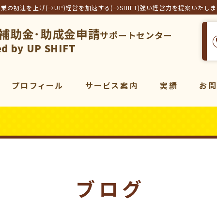
事業の初速を上げ(⇒UP)経営を加速する(⇒SHIFT)強い経営力を提案いたし
補助金･助成金申請
サポートセンター
フト合同会社
d by UP SHIFT
プロフィール
サービス案内
実績
お
サービス一覧
補助金
コンサルティング
販売促進
コンサルティング
動画
マーケティング
ブログ
動画制作