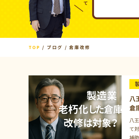
TOP
ブログ
倉庫改修
八
倉
八王
て
補助