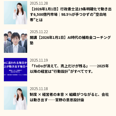
2025.11.28
【2026年1月1日】行政書士法19条明確化で動き出
す6,500億円市場｜98.5%が手つかずの"空白地
帯"とは
2025.11.22
開講【2026年1月1日】AI時代の補助金コーチング
塾
2025.11.19
「ToDoが消えて、売上だけが残る」──2025年
以降の経営は“行動設計”がすべてです。
2025.11.18
制度 × 経営者の本音 × 組織がつながると、会社
は動き出す──宮野の意思設計論