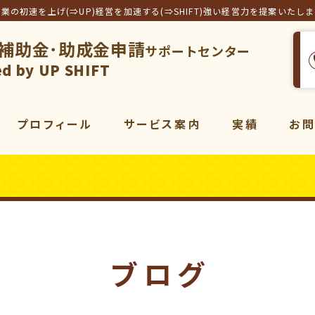
事業の初速を上げ(⇒UP)経営を加速する(⇒SHIFT)強い経営力を提案いたし
補助金･助成金申請
サポートセンター
フト合同会社
d by UP SHIFT
プロフィール
サービス案内
実績
お
サービス一覧
補助金
コンサルティング
販売促進
コンサルティング
動画
マーケティング
ブログ
動画制作