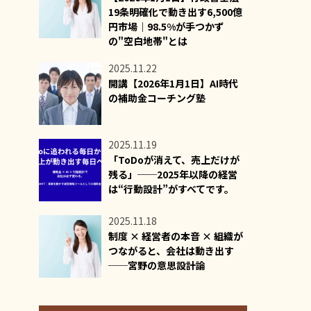
19条明確化で動き出す6,500億
円市場｜98.5%が手つかず
の"空白地帯"とは
2025.11.22
開講【2026年1月1日】AI時代
の補助金コーチング塾
2025.11.19
「ToDoが消えて、売上だけが
残る」──2025年以降の経営
は“行動設計”がすべてです。
2025.11.18
制度 × 経営者の本音 × 組織が
つながると、会社は動き出す
──宮野の意思設計論