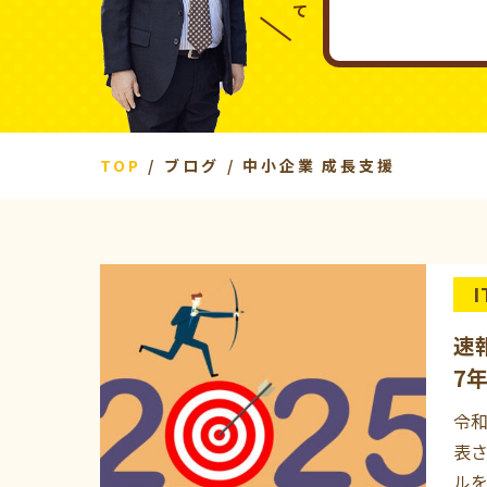
TOP
ブログ
中小企業 成長支援
速
7
令
表
ル