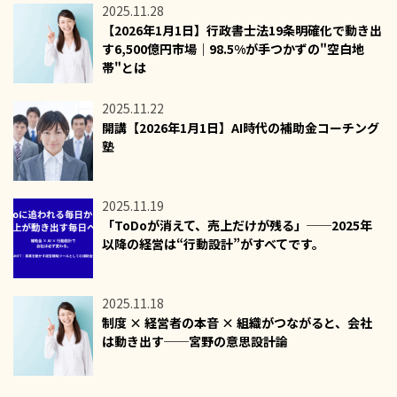
2025.11.28
【2026年1月1日】行政書士法19条明確化で動き出
す6,500億円市場｜98.5%が手つかずの"空白地
帯"とは
2025.11.22
開講【2026年1月1日】AI時代の補助金コーチング
塾
2025.11.19
「ToDoが消えて、売上だけが残る」──2025年
以降の経営は“行動設計”がすべてです。
2025.11.18
制度 × 経営者の本音 × 組織がつながると、会社
は動き出す──宮野の意思設計論