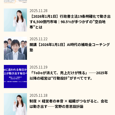
2025.11.28
【2026年1月1日】行政書士法19条明確化で動き出
す6,500億円市場｜98.5%が手つかずの"空白地
帯"とは
2025.11.22
開講【2026年1月1日】AI時代の補助金コーチング
塾
2025.11.19
「ToDoが消えて、売上だけが残る」──2025年
以降の経営は“行動設計”がすべてです。
2025.11.18
制度 × 経営者の本音 × 組織がつながると、会社
は動き出す──宮野の意思設計論