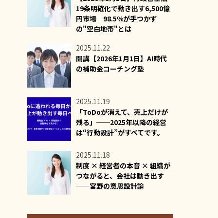
19条明確化で動き出す6,500億
円市場｜98.5%が手つかず
の"空白地帯"とは
2025.11.22
開講【2026年1月1日】AI時代
の補助金コーチング塾
2025.11.19
「ToDoが消えて、売上だけが
残る」──2025年以降の経営
は“行動設計”がすべてです。
2025.11.18
制度 × 経営者の本音 × 組織が
つながると、会社は動き出す
──宮野の意思設計論