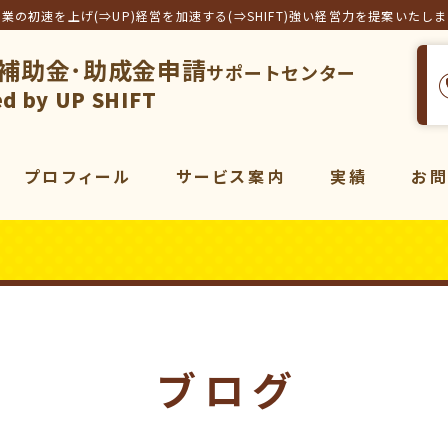
事業の初速を上げ(⇒UP)経営を加速する(⇒SHIFT)強い経営力を提案いたし
補助金･助成金申請
サポートセンター
フト合同会社
d by UP SHIFT
プロフィール
サービス案内
実績
お
サービス一覧
補助金
コンサルティング
販売促進
コンサルティング
動画
マーケティング
ブログ
動画制作