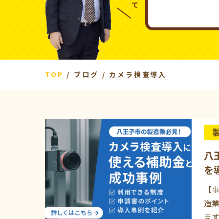
TOP
ブログ
カメラ検査導入
八
を
【
造
ま