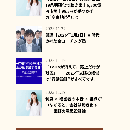
19条明確化で動き出す6,500億
円市場｜98.5%が手つかず
の"空白地帯"とは
2025.11.22
開講【2026年1月1日】AI時代
の補助金コーチング塾
2025.11.19
「ToDoが消えて、売上だけが
残る」──2025年以降の経営
は“行動設計”がすべてです。
2025.11.18
制度 × 経営者の本音 × 組織が
つながると、会社は動き出す
──宮野の意思設計論