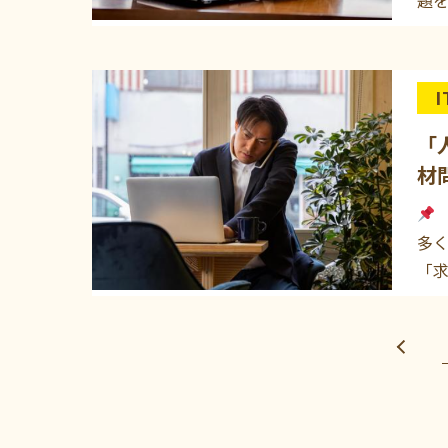
「
材
多
「