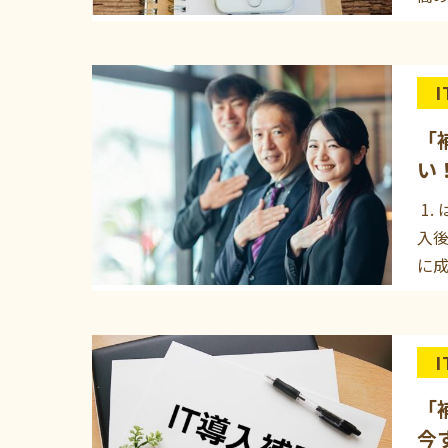
「
い
1.
入
に
「
今