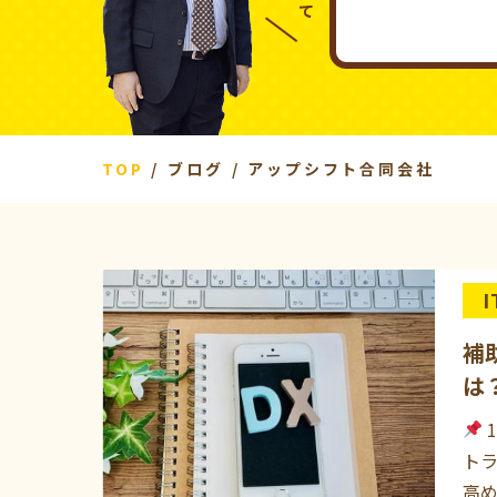
TOP
ブログ
アップシフト合同会社
補
は
ト
高