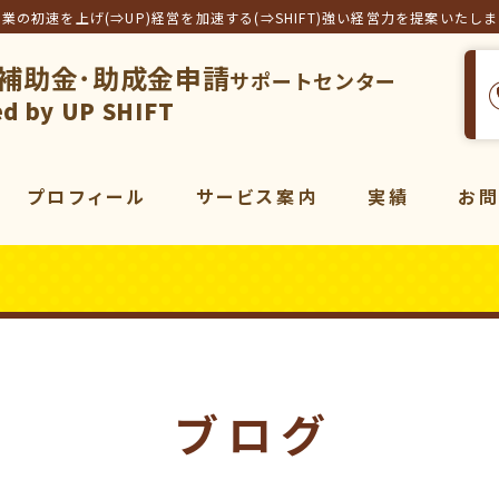
事業の初速を上げ(⇒UP)経営を加速する(⇒SHIFT)強い経営力を提案いたし
補助金･助成金申請
サポートセンター
フト合同会社
d by UP SHIFT
プロフィール
サービス案内
実績
お
サービス一覧
補助金
コンサルティング
販売促進
コンサルティング
動画
マーケティング
ブログ
動画制作