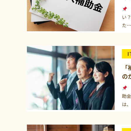
い
た
「
の
助
は