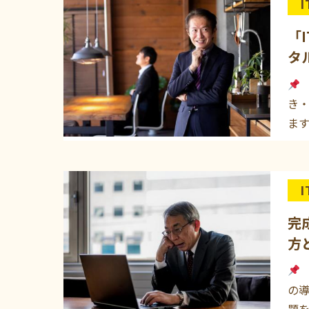
「
タ
き
ま
完
方
の導
題を